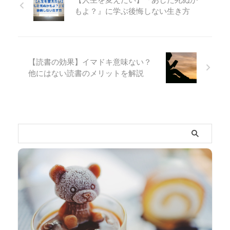
待を裏切るのが怖い ゲシュタ
ってるエネルギー量が決まっ
除をしていて、こんな経験を
だ！だから夢はでっかく！ そ
もよ？』に学ぶ後悔しない生き方
...
てるから頑張らなきゃ結果が
している方は多いのではない
う思って目標を高く設定し、
...
でしょうか。 また、「部屋の
ゴールからやるべきことを逆
状態は心の状態を表す」とも
算する。 プランを立て、カン
言われており、心理状態と密
ペキ！ 最初はすごくやる気な
接に関わっていると言えま
のでプランに沿って頑張りま
【読書の効果】イマドキ意味ない？
す。 ただ部屋を清潔に保つだ
す。 でも計画どおりにいかな
他にはない読書のメリットを解説
けではなく、掃除には開運効
くなり、達成目標がずれてい
果やメンタルの安定を図る効
き、モチベーションがダウン
果があります。 これから掃除
していく。 最初のやる気はど
をすることで得られる効果に
こへやら。泣 こんな経験はあ
ついてご紹介していきます。
りませんか？私はしょっちゅ
掃除をすると運気が上がる理
うです。 その原因は目 ...
由 空 ...