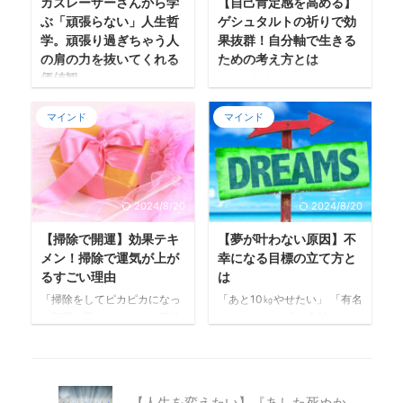
カズレーザーさんから学
【自己肯定感を高める】
忙しい社会人・家事や育児に
新しい事を始めるということ
ぶ「頑張らない」人生哲
ゲシュタルトの祈りで効
毎日忙しい主婦の方 受験生本
はとてもエネルギーがいるの
学。頑張り過ぎちゃう人
果抜群！自分軸で生きる
人はもちろんの事、サポート
で、ついつい先延ばしになっ
の肩の力を抜いてくれる
ための考え方とは
するご家族にとっても受験は
てしまう。 そんな方にぜひ読
価値観
一大イベントですよね。 受験
んでいただけたらと思いま
自己肯定感とは、ありのまま
は人生のターニングポイント
す。 この記事はこんな人にオ
の自分を許し、自分の価値や
先日、YouTubeを見てたら、
にもなり得る大切なもの。こ
ススメ やりたいことはあるけ
マインド
マインド
存在を肯定できる感情の事。
お笑いコンビ「メイプル超合
の正念場を乗り切るために尽
ど踏み出す勇気がない方 つい
自分を信じる力とも言えま
金」のカズレーザーさんがイ
力されている方は多いと思い
つい先延ばしにするクセのあ
す。 自己肯定感が低いと何を
ンタビューされている動画を
ます。 ...
る方 ...
するにも自信が持てず、なか
発見しました。 カズレーザー
なか行動できなかったり、人
さんはクイズ番組でよく見か
2024/8/20
2024/8/20
の目が気になったりします。
けて、私の中で「頭のいい人
また、他人と比較して落ち込
だなぁ」というイメージでし
【掃除で開運】効果テキ
【夢が叶わない原因】不
んでしまったり。 そんな時に
た。 それから全身真っ赤の服
メン！掃除で運気が上が
幸になる目標の立て方と
おまじないとも言える、唱え
装の人。笑 それほど詳しく知
るすごい理由
は
ると心が軽くなる詩がありま
ってる訳ではなかったんです
すのでご紹介しますね。 こん
が、インタビューでカズレー
「掃除をしてピカピカになっ
「あと10㎏やせたい」 「有名
な人にオススメ ・人の目が気
ザーさんの価値観を知り、と
た部屋を眺めてるだけで気分
になりたい」 「お金持ちにな
になり自分のやりたい事がで
ても自然体でステキだなと思
が良くなる。」 「少しだけや
りたい」 夢がふくらむと未来
きない ・他人に対して「どう
ったんです。 そのインタビュ
るつもりが夢中になり、あち
に希望がもてるし考えただけ
してこうしてくれないの」と
ー動画です。 人生哲学①：
こちキレイにしたくなってか
でワクワクしますよね。 自分
イライラしてしまう ・人の期
無理して頑張らない 『人間持
なりいい運動になった。」 掃
の願望が夢を引き寄せるん
【人生を変えたい】『あした死ぬか