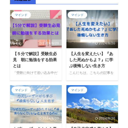
マインド
マインド
2024/8/20
2024/8/20
【５分で解説】受験生必
【人生を変えたい】『あ
見 朝に勉強をする効果
した死ぬかもよ？』に学
とは
ぶ後悔しない生き方
「受験に向けて追い込み中だ
こんにちは。こちらの記事を
けどもっと効率の良い勉強方
ご覧くださってありがとうご
法を知りたい！」 「資格の勉
ざいます。 日々の生活に追わ
強をしたいけど時間がな
れ、本当にやりたいことにま
マインド
マインド
い！」 こんなお悩みを解決し
で手が回らなかったり、やり
ます。 この記事はこんな人に
たいことはあってもなかなか
おすすめ ・受験勉強の成果を
動き出せない。 気がついたら
もっと効率良く上げたい受験
もう一年が終わろうとしてい
2024/8/20
2024/8/20
生やサポートするご家族の方
る！そんな経験をされた方は
・資格を取りたいけど仕事が
多いのではないでしょうか。