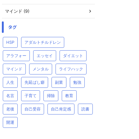
マインド (9)
タグ
HSP
アダルトチルドレン
アラフォー
エッセイ
ダイエット
マインド
メンタル
ライフハック
人生
先延ばし癖
副業
勉強
名言
子育て
掃除
教育
老後
自己受容
自己肯定感
読書
開運