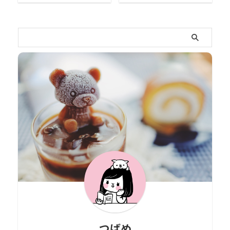
先日、YouTubeを見てたら、
いつも明るくお茶の間を賑わ
お笑いコンビ「メイプル超合
せてくれる明石家さんまさ
金」のカズレーザーさんがイ
ん。 「好きな芸人ランキン
ンタビューされている動画を
グ」や「芸能人好感度ランキ
発見しました。 カズレーザー
ング」などに名を連ね、長い
さんはクイズ番組でよく見か
間芸能界のトップとして活躍
けて、私の中で「頭のいい人
されてますよね。 さんまさん
だなぁ」というイメージでし
は絶対に落ち込まないそうで
た。 それから全身真っ赤の服
す。 あの陽気な性格だから？
装の人。笑 それほど詳しく知
脳天気なだけ？ いえいえ違う
ってる訳ではなかったんです
んです。ちゃんと考えて発言
が、インタビューでカズレー
されてます。 そんなさんまさ
ザーさんの価値観を知り、と
んの生き様というか、考え方
ても自然体でステキだなと思
がとてもステキで感銘を受け
ったんです。 そのインタビュ
たので紹介させてください。
ー動画です。 人生哲学①：
「俺は、絶対に落ち込まない
無理して頑張らない 『人間持
のよ。落ち込む人っていうの
ってるエネルギー量が決まっ
は、自分のこと過大評価しす
てるから頑張らなきゃ結果が
ぎやねん。 過大評価している
...
から、 ...
つばめ