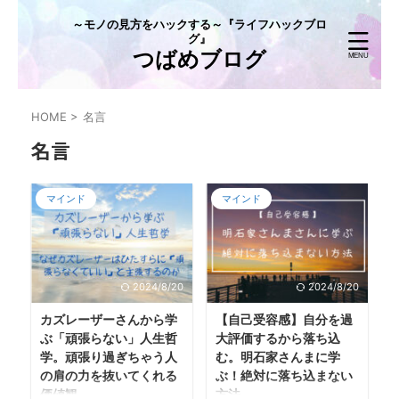
～モノの見方をハックする～『ライフハックブロ
グ』
つばめブログ
HOME
>
名言
名言
マインド
マインド
2024/8/20
2024/8/20
カズレーザーさんから学
【自己受容感】自分を過
ぶ「頑張らない」人生哲
大評価するから落ち込
学。頑張り過ぎちゃう人
む。明石家さんまに学
の肩の力を抜いてくれる
ぶ！絶対に落ち込まない
価値観
方法