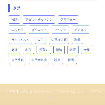
タグ
HSP
アダルトチルドレン
アラフォー
エッセイ
ダイエット
マインド
メンタル
ライフハック
人生
先延ばし癖
副業
勉強
名言
子育て
掃除
教育
老後
自己受容
自己肯定感
読書
開運
HOME
お問い合わせフォーム
プライバシーポリシー
プロフィ
ール