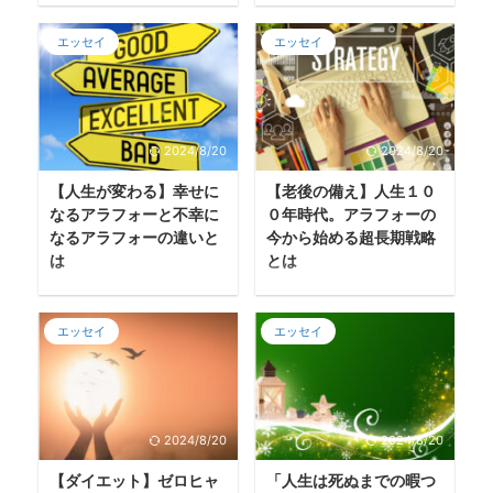
の生き方や心のありよう、能
「出来た」という達成感の積
力向上や成功のための手段を
エッセイ
エッセイ
み重ね＝幸福 突然ですが質問
説く指南書として不変の人気
です。 「ゾウを一頭、丸ごと
があります。 年々その需要は
食べる方法は？」 答え
増加傾向にあり、「単行本の
は・・・ 「一口ずつ食べ
年間売上ベスト３０」の中
る。」 実はこれ、アフリカの
2024/8/20
2024/8/20
で、１９９０年代前半では１
ことわざだそうです。 「ゾウ
～４冊だったのが最近では１
を食べるのなら一口ずつ」 ゾ
【人生が変わる】幸せに
【老後の備え】人生１０
０冊前後となっているとか。
ウを食べる。今まで聞いたこ
なるアラフォーと不幸に
０年時代。アラフォーの
（出版科学研究所調べ） とこ
とないワードです。 大きな目
なるアラフォーの違いと
今から始める超長期戦略
ろが、数字で表された需要と
標は少しずつ分けるという意
は
とは
は別に、「自己啓発本」とい
味で、小さなことの積み重ね
うジャンルに一種の抵抗感を
でいつか大きな事も成し遂げ
アラフォー。そろそろ人生の
人生１００年時代。新たな時
持つ人が一定数いるのも確か
られる例えとしてあげられて
折り返し地点として意識し、
代への幕開け 時は人生100年
です。 影響力のある有名人が
います。 さすがアフリカ！も
エッセイ
エッセイ
自分の立ち位置を考えること
時代。 偉大な先人たちが築き
「自己啓発本は読むだけ時間
のの例えのスケールがデカ
が増えてくる頃ではないでし
上げた多大な功績のおかげも
のムダ」とか発言したり、Ｓ
い。 人間の何倍もの大きさの
ょうか。 今まで自分がやって
あり、医学や科学が進歩し、
ＮＳやネッ ...
ゾウを食べるってかなり大変
きたこと、やってこなかった
いまだかつてない寿命を与え
ですよね。 ゾウを目の前にし
ことなどを振り返り、後悔し
られている私たち人間。 高齢
たとき ...
2024/8/20
2024/8/20
ないようにしたい。 わたし、
化が問題だと最初に耳にした
筆者つばめも最近そんな気持
のは、私が学生の頃だったと
【ダイエット】ゼロヒャ
「人生は死ぬまでの暇つ
ちが強くなってきています。
記憶しています。当時は若か