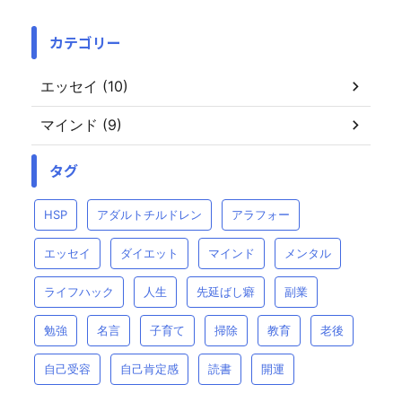
カテゴリー
エッセイ (10)
マインド (9)
タグ
HSP
アダルトチルドレン
アラフォー
エッセイ
ダイエット
マインド
メンタル
ライフハック
人生
先延ばし癖
副業
勉強
名言
子育て
掃除
教育
老後
自己受容
自己肯定感
読書
開運