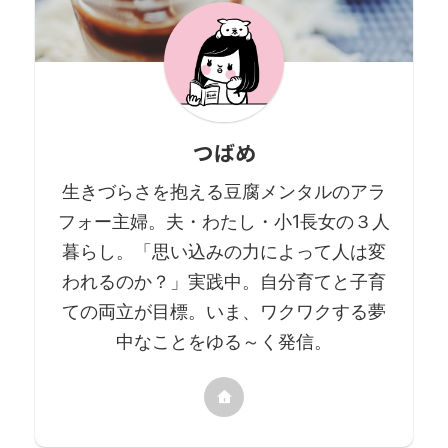
いる方が大多数だと思いま
い込みにとらわれ続ける。 調
す。 そんな現代社会において
教師はそれを知っているか
本の重要性というのは軽視さ
ら、鎖のかわりにロープを使
れがち ...
って象を杭につなぎとめる。
大 ...
つばめ
生きづらさを抱える豆腐メンタルのアラ
フォー主婦。夫・わたし・小1長女の３人
暮らし。「思い込みの力によって人は変
われるのか？」実践中。自分育てと子育
ての両立が目標。いま、ワクワクする夢
中なことをゆる～く発信。