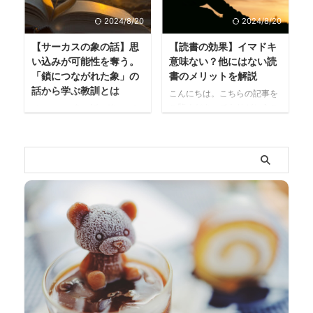
いという人は多いと思いま
•̀ ω •́ )✧ 私は昔 ...
す」と手を挙げたり、SNSや
す。 私は昔から割と相談役や
2024/8/20
2024/8/20
メディアでもよく目にしま
聞き役になることが多かった
す。 HSPは繊細さんや敏感さ
【サーカスの象の話】思
【読書の効果】イマドキ
です。 建設的に悩みを解決し
んなどの呼ばれ方もされてい
い込みが可能性を奪う。
意味ない？他にはない読
ようとしている人やただ自分
るとおり、生まれつき神経が
「鎖につながれた象」の
書のメリットを解説
がいかに大変であるか聞いて
細やかで高ぶりやすく、感覚
話から学ぶ教訓とは
ほしいだけの人。 ほとんどが
処理過敏のために非常に生き
こんにちは。こちらの記事を
ただ自分の大変さを分かって
づらさを抱えながら生活して
ご覧くださってありがとうご
サーカスの象の話（鎖につな
ほしい、ストレスを吐き出し
いたりします。 私がこのHSP
ざいます。 情報取得において
がれた象の絵本の寓話） サー
たいから話すといった人でし
という概念を知ったのは2年
無料・有料いかんに関わら
カスの象は、ロープで杭につ
た。 言っても仕方のないこと
ほど前。 昔から生きづらさや
ず、さまざまな媒体を自分で
ながれてじっとしている。 杭
を言っては ...
モヤモヤしたものを抱えてお
取捨選択できる現代。 いまは
を引っこ抜くだけの力を持っ
り、自分でもそれが何なのか
インターネット、YouTube、
ているのに、なぜその力を発
分からずにいました。 その ...
テレビ、ラジオ、SNSなど、
揮して逃げ去らないのだろう
紙媒体（新聞、本、雑誌な
か？ 答えは簡単。 「自分に
ど）以外から情報を得ること
はたいした力がない」と思い
が主流になってきていますよ
込んでいるからだ。 象は子ど
ね。 忙しい現代人にとって手
ものころ、鎖で杭につながれ
軽にサクッと情報を入手でき
て毎日を過ごす。 小さいので
るにこしたことはない。そし
たいした力がなく、杭を引っ
て自分の知りたいことだけ知
こ抜くことができない。 象は
っておけばいい。そう思って
大きくなってからも、その思