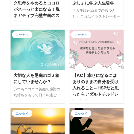
ク思考をやめるとココロ
ぶし」に学ぶ人生哲学
「ホントにこのままの人生で
ったため自分ごととしては捉
がスーっと楽になる！脱
いいの？」 「後戻りできない
えておらず、どこか人ごとと
「人生は死ぬまでの暇つぶ
ネガティブ完璧主義のス
ころになってやり残したこと
いうか、「ふーん、そうなん
し」 これはイラストレーター
スメ
があったなんてことになった
だ」くらいの認識でした。 ア
のみうらじゅんさんが言った
らイヤだな・・・」 これから
ラフォーになった現在、同じ
言葉です。 みうらじゅんさん
キレイな女優さんやスタイル
先の未来を幸せに生きるため
くアラフォーの夫と老後の話
のインタビュー記事 最初にこ
エッセイ
エッセイ
抜群のモデルさん、人気のイ
にどうするべきか。 そんなモ
をよくするようになってきま
の言葉を知ったのはインタビ
ンフルエンサー。 顔がちっち
ヤモヤを心の中で抱えていた
した。 とはいえ、「退職した
ュー記事ではなく、ネットか
ゃくてかわいくて、さらにス
とき、悩みの解決法とも思え
ら〇〇したいね～」くらいの
何かで偶然ワードだけ目に入
タイルもいい人たちを日々動
るド ...
軽い ...
ったんです。 悲観的で世の中
画や雑誌などで見ていると感
をナナメに見てるような、な
2024/8/20
2024/8/20
覚がマヒしてきて美の基準が
かば人生をあきらめたような
おかしくなります(^◇^;) その
大切な人を愚痴のゴミ箱
【AC】幸せになるには
無気力で悲壮感が漂う言葉な
あと鏡に映った自分をみ
にしていませんか？
ありのままの自分を受け
のかとイメージしました。 で
て・・・深いためいき。 イ
入れること～HSPだと思
もインタビュー記事を読んで
いつもニコニコ笑顔で感謝の
ヤ、わたしだって土台は悪く
ったらアダルトチルドレ
この言葉をよく噛みしめてみ
気持ちをもって日々を過ご
ないと思うの。あとはココと
ンだった～
ると、行動力を高めたり、毎
す。そんな気持ちのいい毎日
ココとココが良ければな
日やりたいことがあってワク
を送れたらどんなにいいか。
ぁ・・・ そんなことを考えな
自分の生きづらさの正体がわ
ワクするような充実感をもっ
だけど現実は自分の思い通り
がら「理想の自分」になった
エッセイ
エッセイ
かった喜び 「HSP」という言
て生活したり、気軽に物事に
にいかずイライラや不満が募
姿を想像するのは楽しいです
葉が市民権を得てきたと思う
挑戦でき ...
っていく。そのストレス発散
☺️ 実は筆者つばめ、現在13キ
今日この頃。 有名人やインフ
として誰かに話を聞いてほし
ロの減量に成功しております(
ルエンサーが「私、HSPで