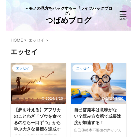
～モノの見方をハックする～『ライフハックブロ
グ』
つばめブログ
HOME
>
エッセイ
>
エッセイ
エッセイ
エッセイ
2024/8/20
2024/8/20
【夢を叶える】アフリカ
自己啓発本は意味がな
のことわざ「ゾウを食べ
い？読み方次第で成長速
るのなら一口ずつ」から
度が加速する！
学ぶ大きな目標を達成す
自己啓発本不要論の声がデカ
るたったひとつの方法
い 自己啓発本。 それは個人